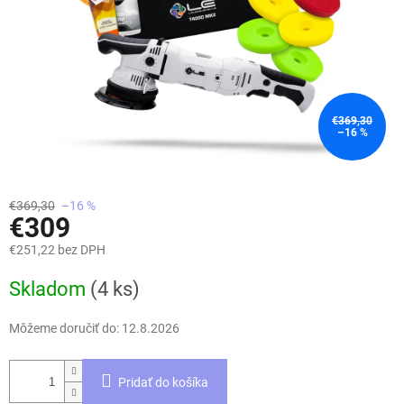
€369,30
–16 %
€369,30
–16 %
€309
€251,22 bez DPH
Jednotková
Skladom
(4 ks)
cena:
Môžeme doručiť do:
12.8.2026
Pridať do košíka