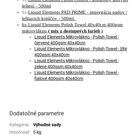
leštení - 500ml
1x
Liquid Elements PAD PRIME - impregácia padov /
leštiacich kotúčov - 500ml
6x Liquid Elements Polish Towel 40x40cm 400gsm
mikrovlákno
( mix z dostupných farieb )
Liquid Elements Mikrovlákno - Polish Towel -
červené 400gsm 40x40cm
Liquid Elements Mikrovlákno - Polish Towel - žlté
400gsm 40x40cm
Liquid Elements Mikrovlákno - Polish Towel -
zelené 400gsm 40x40cm
Liquid Elements Mikrovlákno - Polish Towel -
fialové 400gsm 40x40cm
Dodatočné parametre
Kategória
:
Výhodné sady
Hmotnosť
:
5 kg