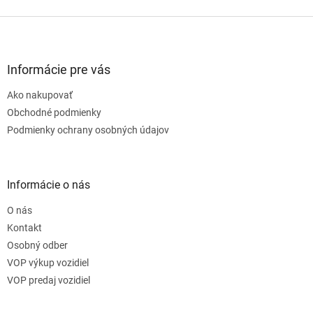
Z
á
p
ä
Informácie pre vás
t
Ako nakupovať
i
e
Obchodné podmienky
Podmienky ochrany osobných údajov
Informácie o nás
O nás
Kontakt
Osobný odber
VOP výkup vozidiel
VOP predaj vozidiel