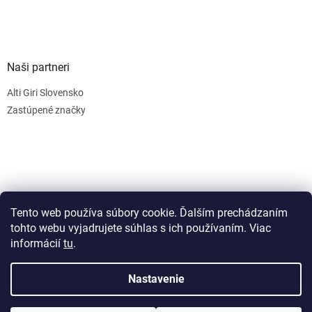
Naši partneri
Alti Giri Slovensko
Zastúpené značky
Tento web používa súbory cookie. Ďalším prechádzaním
tohto webu vyjadrujete súhlas s ich používaním. Viac
informácií
tu
.
Vytvoril Shoptet
Nastavenie
Copyright 2026
AkoPsieGule.SK
. Všetky práva vyhradené.