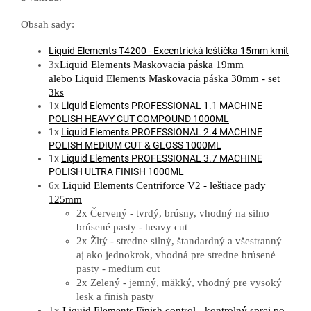
Obsah sady:
Liquid Elements T4200 - Excentrická leštička 15mm kmit
3x
Liquid Elements Maskovacia páska 19mm
alebo
Liquid Elements Maskovacia páska 30mm - set
3ks
1x
Liquid Elements PROFESSIONAL 1.1 MACHINE
POLISH HEAVY CUT COMPOUND 1000ML
1x
Liquid Elements PROFESSIONAL 2.4 MACHINE
POLISH MEDIUM CUT & GLOSS 1000ML
1x
Liquid Elements PROFESSIONAL 3.7 MACHINE
POLISH ULTRA FINISH 1000ML
6x
Liquid Elements Centriforce V2 - leštiace pady
125mm
2x Červený - tvrdý, brúsny, vhodný na silno
brúsené pasty - heavy cut
2x Žltý - stredne silný, štandardný a všestranný
aj ako jednokrok, vhodná pre stredne brúsené
pasty - medium cut
2x Zelený - jemný, mäkký, vhodný pre vysoký
lesk a finish pasty
1x
Liquid Elements Finish control - kontrolný sprej po