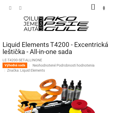
Prejsť
NÁKU
na
obsah
KOŠÍK
Liquid Elements T4200 - Excentrická
leštička - All-in-one sada
LE-T4200-SET-ALLINONE
Priemerné
Neohodnotené
Podrobnosti hodnotenia
Výhodná sada
hodnotenie
Značka:
Liquid Elements
produktu
je
0,0
z
5
hviezdičiek.