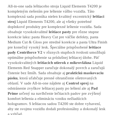
All-in-one sada leštiaceho stroja Liquid Elements T4200 je
kompletným riešením pre leštenie vášho vozidla. Táto
komplexná sada ponúka nielen kvalitný excentrický
leštiaci
stroj
Liquid Elements T4200, ale aj všetky potrebné
doplnkové produkty pre komplexné leštenie vozidla. Sada
obsahuje vysokokvalitné
leštiace pasty
pre rôzne stupne
korekcie laku: pasta Heavy Cut pre väčšie defekty, pasta
Medium Cut & Gloss pre stredné korekcie a pasta Ultra Finish
pre konečný vysoký lesk. Špeciálne prispôsobené
leštiace
pady Centriforce V2
v rôznych stupňoch tvrdosti umožňujú
optimálne prispôsobenie sa príslušnej leštiacej úlohe. Päť
vysokokvalitných
leštiacich utierok z mikrovlákna
Liquid
Elements Red Snapper zaručuje dokonalý povrch a zaručujú
čistenie bez šmúh. Sada obsahuje aj
praktickú maskovaciu
pásku
, ktorá uľahčuje presné ohraničenie ošetrovaných
oblastí. V sade All-in-one nájdete aj
Control sprej
na
odstránenie zvyškov leštiacej pasty po leštení ale aj
Pad
Prime
určený na navlhčenie lečtiacich padov pre zvýšený
komfort leštenia a elimináciu vzniku nežiadúcich
hologramov. S leštiacou sadou T4200 ste dobre vybavení,
aby ste svojmu vozidlu dodali profesionálny a dokonalý lesk
a vzhľad.