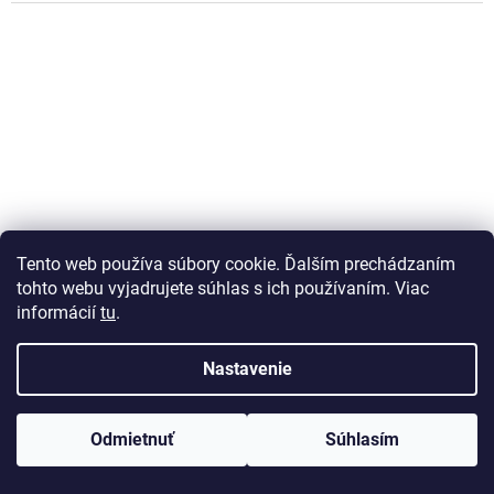
Tento web používa súbory cookie. Ďalším prechádzaním
tohto webu vyjadrujete súhlas s ich používaním. Viac
informácií
tu
.
Nastavenie
Liquid Elements - penový ručný aplikátor - 1kus
Odmietnuť
Súhlasím
Skladom
(>5 ks)