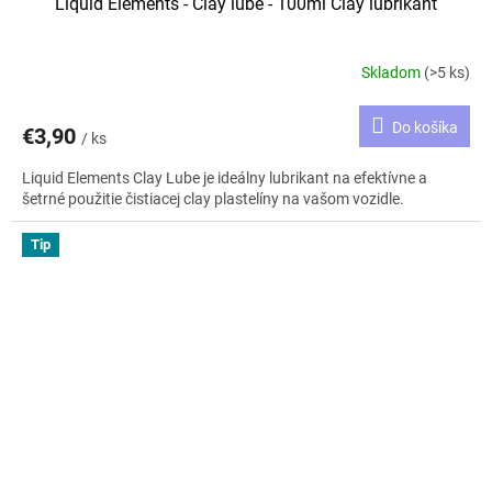
Liquid Elements - Clay lube - 100ml Clay lubrikant
Skladom
(>5 ks)
Do košíka
€3,90
/ ks
Liquid Elements Clay Lube je ideálny lubrikant na efektívne a
šetrné použitie čistiacej clay plastelíny na vašom vozidle.
Tip