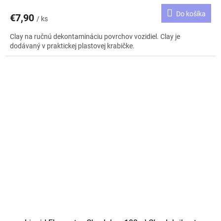
Do košíka
€7,90
/ ks
Clay na ručnú dekontamináciu povrchov vozidiel. Clay je
dodávaný v praktickej plastovej krabičke.