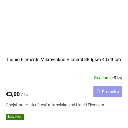
Liquid Elements Mikrovlákno Bilateral 380gsm 40x40cm
Skladom
(>5 ks)
Do košíka
€3,90
/ ks
Obojstranné interiérové mikrovlákno od Liquid Elements.
Novinka