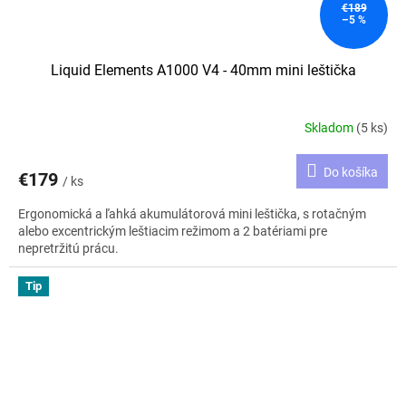
€189
–5 %
Liquid Elements A1000 V4 - 40mm mini leštička
Skladom
(5 ks)
Do košíka
€179
/ ks
Ergonomická a ľahká akumulátorová mini leštička, s rotačným
alebo excentrickým leštiacim režimom a 2 batériami pre
nepretržitú prácu.
Tip