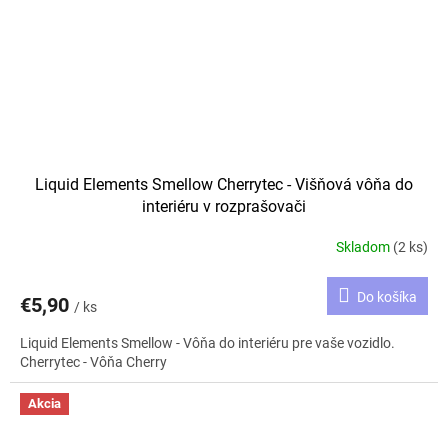
Liquid Elements Smellow Cherrytec - Višňová vôňa do
interiéru v rozprašovači
Skladom
(2 ks)
Do košíka
€5,90
/ ks
Liquid Elements Smellow - Vôňa do interiéru pre vaše vozidlo.
Cherrytec - Vôňa Cherry
Akcia