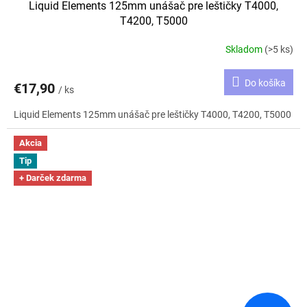
Liquid Elements 125mm unášač pre leštičky T4000,
T4200, T5000
Skladom
(>5 ks)
Do košíka
€17,90
/ ks
Liquid Elements 125mm unášač pre leštičky T4000, T4200, T5000
Akcia
Tip
+ Darček zdarma