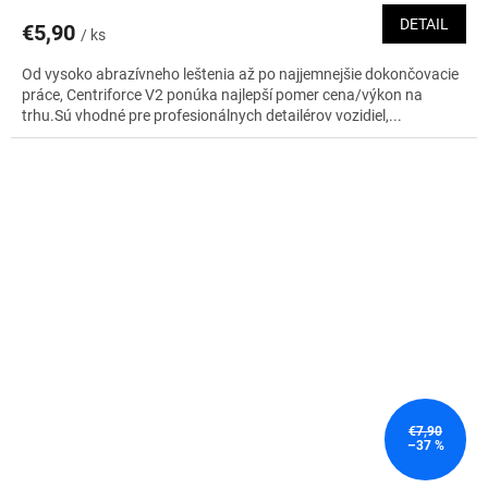
DETAIL
€5,90
/ ks
Od vysoko abrazívneho leštenia až po najjemnejšie dokončovacie
práce, Centriforce V2 ponúka najlepší pomer cena/výkon na
trhu.Sú vhodné pre profesionálnych detailérov vozidiel,...
€7,90
–37 %