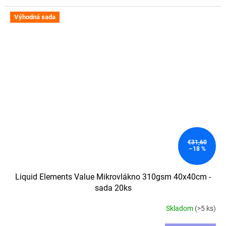
Výhodná sada
€31,60
–18 %
Liquid Elements Value Mikrovlákno 310gsm 40x40cm -
sada 20ks
Skladom
(>5 ks)