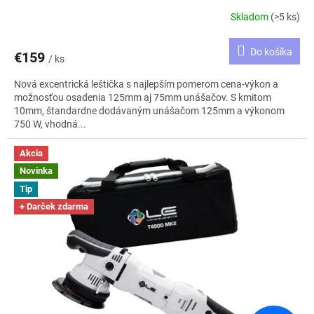
Skladom
(>5 ks)
Do košíka
€159
/ ks
Nová excentrická leštička s najlepším pomerom cena-výkon a
možnosťou osadenia 125mm aj 75mm unášačov. S kmitom
10mm, štandardne dodávaným unášačom 125mm a výkonom
750 W, vhodná...
Akcia
Novinka
Tip
+ Darček zdarma