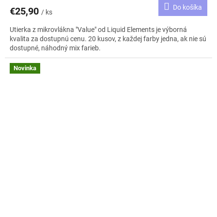
Do košíka
€25,90
/ ks
Utierka z mikrovlákna "Value" od Liquid Elements je výborná
kvalita za dostupnú cenu. 20 kusov, z každej farby jedna, ak nie sú
dostupné, náhodný mix farieb.
Novinka