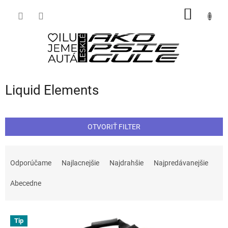
Prejsť
NÁKU
na
obsah
KOŠÍK
Liquid Elements
OTVORIŤ FILTER
R
a
Odporúčame
Najlacnejšie
Najdrahšie
Najpredávanejšie
d
e
Abecedne
n
i
V
e
Tip
ý