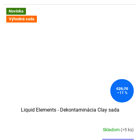
Novinka
Výhodná sada
€25,70
–11 %
Liquid Elements - Dekontaminácia Clay sada
Skladom
(>5 ks)