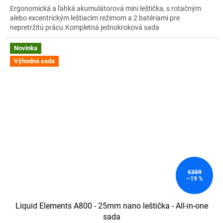
Ergonomická a ľahká akumulátorová mini leštička, s rotačným
alebo excentrickým leštiacim režimom a 2 batériami pre
nepretržitú prácu.Kompletná jednokroková sada
Novinka
Výhodná sada
€359
–19 %
Liquid Elements A800 - 25mm nano leštička - All-in-one
sada