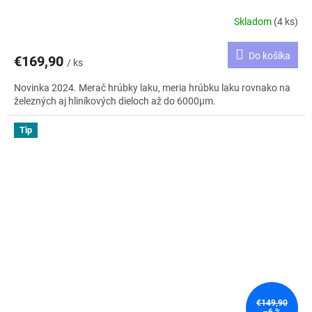
Skladom
(4 ks)
Do košíka
€169,90
/ ks
Novinka 2024. Merač hrúbky laku, meria hrúbku laku rovnako na
železných aj hliníkových dieloch až do 6000μm.
Tip
€149,90