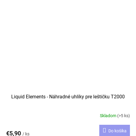
Liquid Elements - Náhradné uhlíky pre leštičku T2000
Skladom
(>5 ks)
Do košíka
€5,90
/ ks