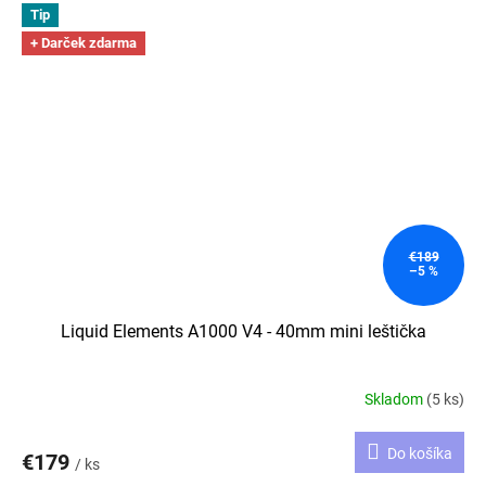
Tip
+ Darček zdarma
€189
–5 %
Liquid Elements A1000 V4 - 40mm mini leštička
Skladom
(5 ks)
Do košíka
€179
/ ks