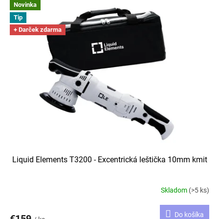
Novinka
Tip
+ Darček zdarma
Liquid Elements T3200 - Excentrická leštička 10mm kmit
Skladom
(>5 ks)
Do košíka
€159