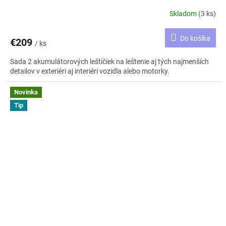
Skladom
(3 ks)
Do košíka
€209
/ ks
Sada 2 akumulátorových leštičiek na leštenie aj tých najmenších
detailov v exteriéri aj interiéri vozidla alebo motorky.
Novinka
Tip