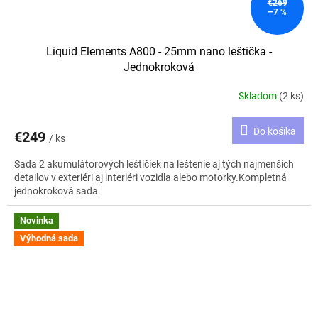
€269
–7 %
Liquid Elements A800 - 25mm nano leštička -
Jednokroková
Skladom
(2 ks)
Do košíka
€249
/ ks
Sada 2 akumulátorových leštičiek na leštenie aj tých najmenších
detailov v exteriéri aj interiéri vozidla alebo motorky.Kompletná
jednokroková sada.
Novinka
Výhodná sada