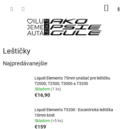
Prejsť
NÁKU
na
obsah
KOŠÍK
Leštičky
Najpredávanejšie
Liquid Elements 75mm unášač pre leštičku
T2000, T2500, T3000 a T3200
Skladom
(1 ks)
€16,90
Liquid Elements T3200 - Excentrická leštička
10mm kmit
Skladom
(>5 ks)
€159