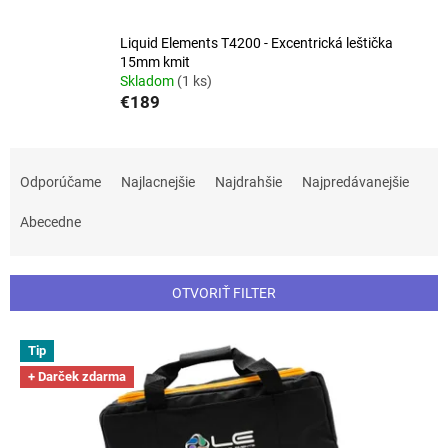
Liquid Elements T4200 - Excentrická leštička
15mm kmit
Skladom
(1 ks)
€189
R
a
Odporúčame
Najlacnejšie
Najdrahšie
Najpredávanejšie
d
e
Abecedne
n
i
e
OTVORIŤ FILTER
p
r
V
Tip
o
ý
d
+ Darček zdarma
p
u
i
k
s
t