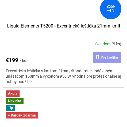
€209
–4 %
Liquid Elements T5200 - Excentrická leštička 21mm kmit
Skladom
(5 ks)
Do košíka
€199
/ ks
Excentrická leštička s kmitom 21mm, štandardne dodávaným
unášačom 150mm a výkonom 950 W, vhodná pre profesionálne aj
hobby použitie.
Akcia
Novinka
Tip
+ Darček zdarma