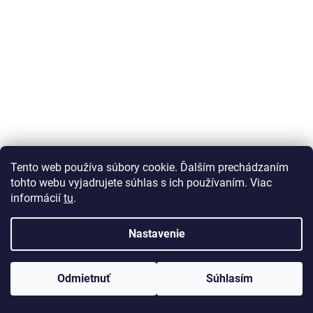
Tento web používa súbory cookie. Ďalším prechádzaním
tohto webu vyjadrujete súhlas s ich používaním. Viac
informácií
tu
.
Liquid Elements Mini Nano Leštička
Nastavenie
Momentálne nedostupné
DETAIL
Odmietnuť
Súhlasím
€79
/ ks
Akcia