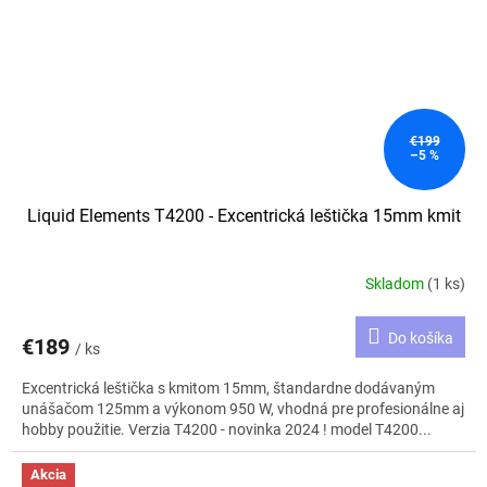
€199
–5 %
Liquid Elements T4200 - Excentrická leštička 15mm kmit
Skladom
(1 ks)
Do košíka
€189
/ ks
Excentrická leštička s kmitom 15mm, štandardne dodávaným
unášačom 125mm a výkonom 950 W, vhodná pre profesionálne aj
hobby použitie. Verzia T4200 - novinka 2024 ! model T4200...
Akcia