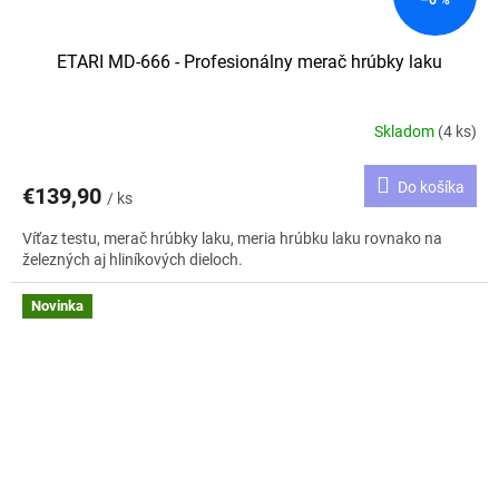
–6 %
ETARI MD-666 - Profesionálny merač hrúbky laku
Skladom
(4 ks)
Do košíka
€139,90
/ ks
Víťaz testu, merač hrúbky laku, meria hrúbku laku rovnako na
železných aj hliníkových dieloch.
Novinka