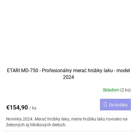
ETARI MD-750 - Profesionálny merač hrúbky laku - model
2024
Skladom
(2 ks)
Do košíka
€154,90
/ ks
Novinka 2024. Merač hrúbky laku, meria hrúbku laku rovnako na
železných aj hliníkových dieloch.