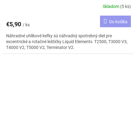
V2
Skladom
(5 ks)
Do košíka
€5,90
/ ks
Náhradné uhlíkové kefky sú náhradný spotrebný diel pre
excentrické a rotačné leštičky Liquid Elements T2500, T3000 V3,
T4000 V2, T5000 V2, Terminator V2.