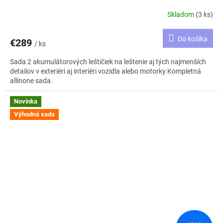
Skladom
(3 ks)
Do košíka
€289
/ ks
Sada 2 akumulátorových leštičiek na leštenie aj tých najmenších
detailov v exteriéri aj interiéri vozidla alebo motorky.Kompletná
allinone sada.
Novinka
Výhodná sada