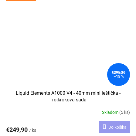
€295,20
–15 %
Liquid Elements A1000 V4 - 40mm mini leštička -
Trojkroková sada
Skladom
(5 ks)
Do košíka
€249,90
/ ks