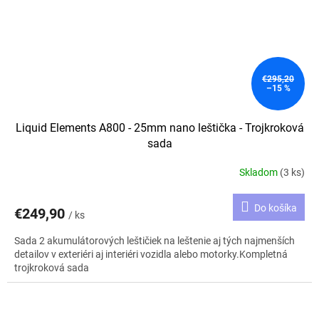
€295,20
–15 %
Liquid Elements A800 - 25mm nano leštička - Trojkroková
sada
Skladom
(3 ks)
Do košíka
€249,90
/ ks
Sada 2 akumulátorových leštičiek na leštenie aj tých najmenších
detailov v exteriéri aj interiéri vozidla alebo motorky.Kompletná
trojkroková sada