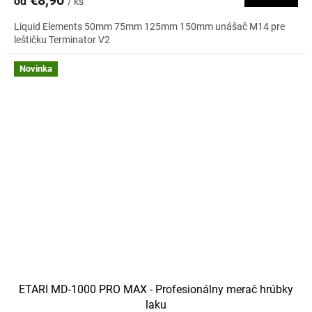
€8,90
od
/ ks
Liquid Elements 50mm 75mm 125mm 150mm unášač M14 pre
leštičku Terminator V2
Novinka
ETARI MD-1000 PRO MAX - Profesionálny merač hrúbky
laku