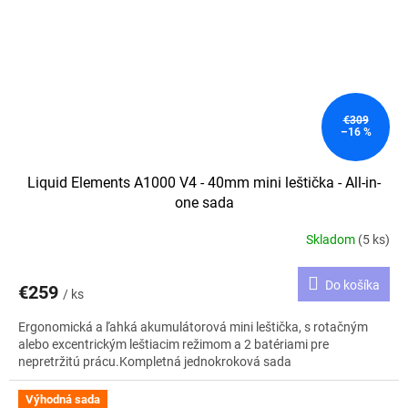
€309
–16 %
Liquid Elements A1000 V4 - 40mm mini leštička - All-in-
one sada
Skladom
(5 ks)
Do košíka
€259
/ ks
Ergonomická a ľahká akumulátorová mini leštička, s rotačným
alebo excentrickým leštiacim režimom a 2 batériami pre
nepretržitú prácu.Kompletná jednokroková sada
Výhodná sada