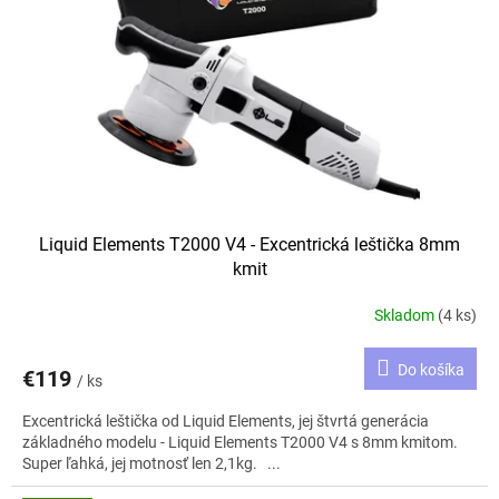
p
o
r
v
o
d
u
k
t
o
v
Liquid Elements T2000 V4 - Excentrická leštička 8mm
kmit
Skladom
(4 ks)
Do košíka
€119
/ ks
Excentrická leštička od Liquid Elements, jej štvrtá generácia
základného modelu - Liquid Elements T2000 V4 s 8mm kmitom.
Super ľahká, jej motnosť len 2,1kg. ...