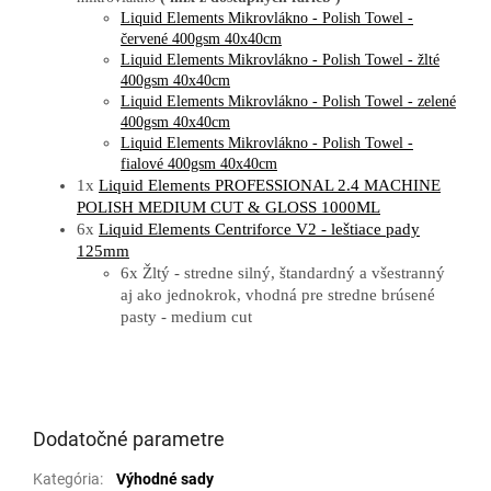
Liquid Elements Mikrovlákno - Polish Towel -
červené 400gsm 40x40cm
Liquid Elements Mikrovlákno - Polish Towel - žlté
400gsm 40x40cm
Liquid Elements Mikrovlákno - Polish Towel - zelené
400gsm 40x40cm
Liquid Elements Mikrovlákno - Polish Towel -
fialové 400gsm 40x40cm
1x
Liquid Elements PROFESSIONAL 2.4 MACHINE
POLISH MEDIUM CUT & GLOSS 1000ML
6x
Liquid Elements Centriforce V2 - leštiace pady
125mm
6x Žltý - stredne silný, štandardný a všestranný
aj ako jednokrok, vhodná pre stredne brúsené
pasty - medium cut
Dodatočné parametre
Kategória
:
Výhodné sady