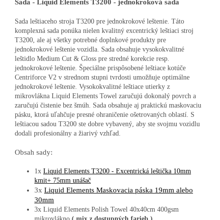
Sada - Liquid Elements T3200 - jednokroková sada
Sada leštiaceho stroja T3200 pre jednokrokové leštenie. Táto
komplexná sada ponúka nielen kvalitný excentrický leštiaci stroj
T3200, ale aj všetky potrebné doplnkové produkty pre
jednokrokové leštenie vozidla. Sada obsahuje vysokokvalitné
leštidlo Medium Cut & Gloss pre stredné korekcie resp.
jednokrokové leštenie. Špeciálne prispôsobené leštiace kotúče
Centriforce V2 v strednom stupni tvrdosti umožňuje optimálne
jednokrokové leštenie. Vysokokvalitné leštiace utierky z
mikrovlákna Liquid Elements Towel zaručujú dokonalý povrch a
zaručujú čistenie bez šmúh. Sada obsahuje aj praktickú maskovaciu
pásku, ktorá uľahčuje presné ohraničenie ošetrovaných oblastí. S
leštiacou sadou T3200 ste dobre vybavený, aby ste svojmu vozidlu
dodali profesionálny a žiarivý vzhľad.
Obsah sady:
1x
Liquid Elements T3200 - Excentrická leštička 10mm
kmit+ 75mm unášač
3x
Liquid Elements Maskovacia páska 19mm alebo
30mm
3x Liquid Elements Polish Towel 40x40cm 400gsm
mikrovlákno
( mix z dostupných farieb )