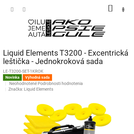
Prejsť
NÁKU
na
obsah
KOŠÍK
Liquid Elements T3200 - Excentrická
leštička - Jednokroková sada
LE-T3200-SET-1KROK
Novinka
Výhodná sada
Priemerné
Neohodnotené
Podrobnosti hodnotenia
hodnotenie
Značka:
Liquid Elements
produktu
je
0,0
z
5
hviezdičiek.