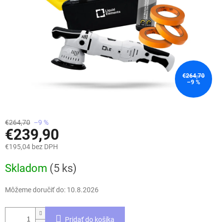
€264,70
–9 %
€264,70
–9 %
€239,90
€195,04 bez DPH
Jednotková
Skladom
(5 ks)
cena:
Môžeme doručiť do:
10.8.2026
Pridať do košíka