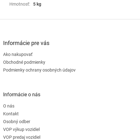
Hmotnosť
:
5 kg
Z
á
p
ä
Informácie pre vás
t
Ako nakupovať
i
e
Obchodné podmienky
Podmienky ochrany osobných údajov
Informácie o nás
O nás
Kontakt
Osobný odber
VOP výkup vozidiel
VOP predaj vozidiel