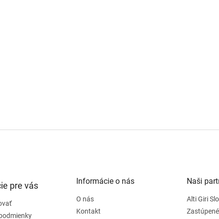
Informácie o nás
Naši part
ie pre vás
O nás
Alti Giri S
ovať
Kontakt
Zastúpené
podmienky