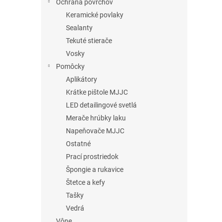
Ochrana povrchov
Keramické povlaky
Sealanty
Tekuté stierače
Vosky
Pomôcky
Aplikátory
Krátke pištole MJJC
LED detailingové svetlá
Merače hrúbky laku
Napeňovače MJJC
Ostatné
Prací prostriedok
Špongie a rukavice
Štetce a kefy
Tašky
Vedrá
Vône