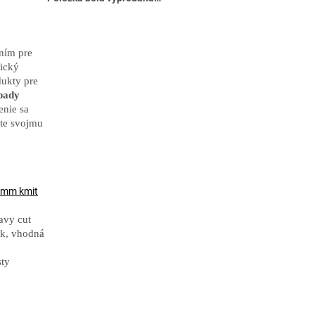
ením pre
rický
dukty pre
 pady
enie sa
ste svojmu
15mm kmit
avy cut
ok, vhodná
sty