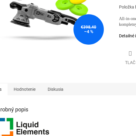
Položka 
All-in-on
kompletný
€398,40
–4 %
Detailné 
TLAČ
s
Hodnotenie
Diskusia
robný popis