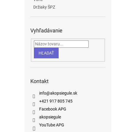
Držiaky ŠPZ
Vyhľadávanie
HĽADAŤ
Kontakt
info
@
akopsiegule.sk
+421 917 805 745
Facebook APG
akopsiegule
YouTube APG