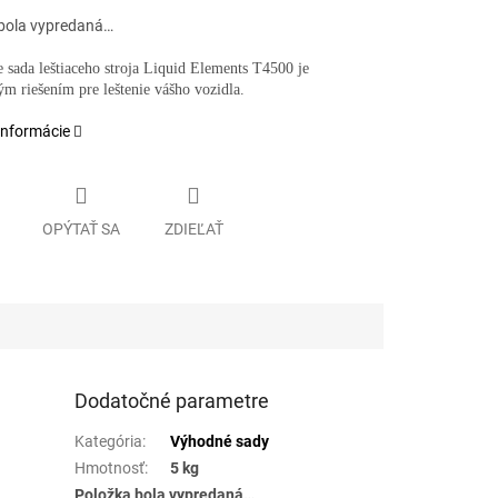
bola vypredaná…
e sada leštiaceho stroja Liquid Elements T4500 je
m riešením pre leštenie vášho vozidla.
informácie
OPÝTAŤ SA
ZDIEĽAŤ
Dodatočné parametre
Kategória
:
Výhodné sady
Hmotnosť
:
5 kg
Položka bola vypredaná…