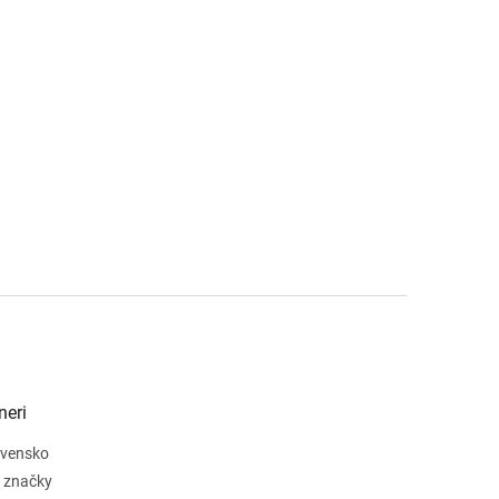
neri
lovensko
 značky