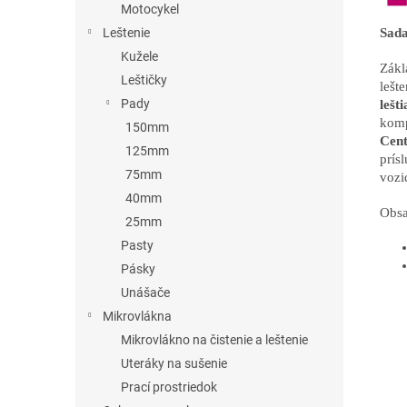
Motocykel
Sada
Leštenie
Kužele
Zákl
Leštičky
lešt
Pady
lešti
komp
150mm
Cent
125mm
prís
75mm
vozi
40mm
Obsa
25mm
Pasty
Pásky
Unášače
Mikrovlákna
Mikrovlákno na čistenie a leštenie
Uteráky na sušenie
Prací prostriedok