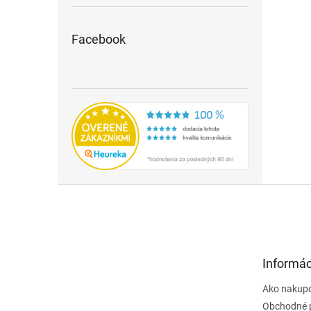
Facebook
Z
á
p
ä
t
Informác
i
e
Ako nakup
Obchodné 