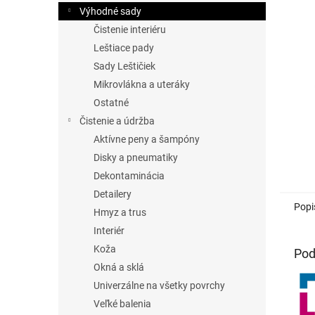
Výhodné sady
Čistenie interiéru
Leštiace pady
Sady Leštičiek
Mikrovlákna a uteráky
Ostatné
Čistenie a údržba
Aktívne peny a šampóny
Disky a pneumatiky
Dekontaminácia
Detailery
Popi
Hmyz a trus
Interiér
Koža
Pod
Okná a sklá
Univerzálne na všetky povrchy
Veľké balenia