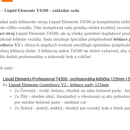
 - Liquid Elements T4500 - základná sada
adná sada leštiaceho stroja Liquid Elements T4500 je kompletným rieš
enie vášho vozidla. Táto komplexná sada ponúka nielen kvalitný excent
aci stroj
Liquid Elements T4500, ale aj všetky potrebné doplnkové pro
lexné leštenie vozidla. Sada obsahuje špeciálne prispôsobené
leštiace
riforce V2
v rôznych stupňoch tvrdosti umožňujú optimálne prispôsob
lušnej leštiacej úlohe. S leštiacou sadou T4500 ste dobre vybavení, aby 
dlu dodali profesionálny a dokonalý lesk a vzhľad.
h sady:
Liquid Elements Professional T4500 - profesionálna leštička 125mm 
6x
Liquid Elements Centriforce V2 - leštiace pady 125mm
2x Červený - tvrdý, brúsny, vhodný na silno brúsené pasty - he
2x Žltý - stredne silný, štandardný a všestranný aj ako jednokr
pre stredne brúsené pasty - medium cut
2x Zelený - jemný, mäkký, vhodný pre vysoký lesk a finish pa