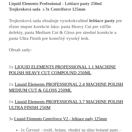
Liquid Elements Professional - Leštiace pasty 250ml
Trojkroková sada s 3x Centriforce 125mm
Trojkroková sada obsahuje vysokokvalitné
leštiace pasty
pre
rôzne stupne korekcie laku: pasta Heavy Cut pre väčšie
defekty, pasta Medium Cut & Gloss pre stredné korekcie a
pasta Ultra Finish pre konečný vysoký lesk.
Obsah sady:
1x
LIQUID ELEMENTS PROFESSIONAL 1.1 MACHINE
POLISH HEAVY CUT COMPOUND 250ML
1x
Liquid Elements PROFESSIONAL 2.4 MACHINE POLISH
MEDIUM CUT & GLOSS 250ML
1x
Liquid Elements PROFESSIONAL 3.7 MACHINE POLISH
ULTRA FINISH 250M
3x
Liquid Elements Centriforce V2 - leštiace pady 125mm
1x Červený - tvrdý, brúsny, vhodný na silno brúsené pasty -