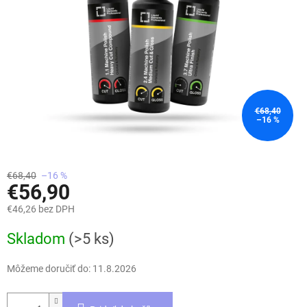
€68,40
–16 %
€68,40
–16 %
€56,90
€46,26 bez DPH
Jednotková
Skladom
(>5 ks)
cena:
Môžeme doručiť do:
11.8.2026