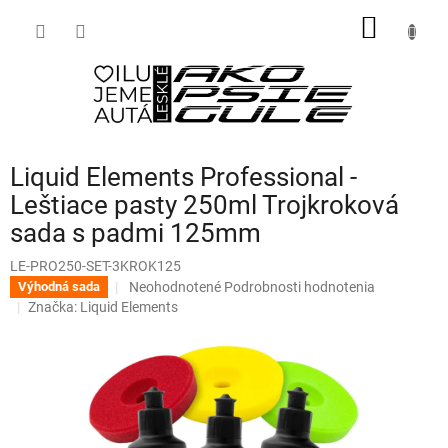
Prejsť
NÁKU
na
obsah
KOŠÍK
Liquid Elements Professional -
Leštiace pasty 250ml Trojkroková
sada s padmi 125mm
LE-PRO250-SET-3KROK125
Priemerné
Neohodnotené
Podrobnosti hodnotenia
Výhodná sada
hodnotenie
Značka:
Liquid Elements
produktu
je
0,0
z
5
hviezdičiek.