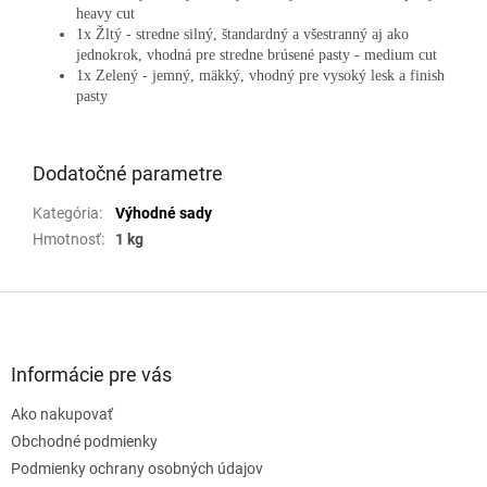
heavy cut
1x Žltý - stredne silný, štandardný a všestranný aj ako
jednokrok, vhodná pre stredne brúsené pasty - medium cut
1x Zelený - jemný, mäkký, vhodný pre vysoký lesk a finish
pasty
Dodatočné parametre
Kategória
:
Výhodné sady
Hmotnosť
:
1 kg
Z
á
p
ä
Informácie pre vás
t
Ako nakupovať
i
e
Obchodné podmienky
Podmienky ochrany osobných údajov