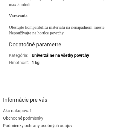
max.5 minút
Varovania
Otestujte kompatibilitu materiálu na nenápadnom mieste.
Nepoužívajte na horúce povrchy.
Dodatočné parametre
Kategória
:
Univerzálne na všetky povrchy
Hmotnosť
:
1 kg
Z
á
p
ä
Informácie pre vás
t
Ako nakupovať
i
e
Obchodné podmienky
Podmienky ochrany osobných údajov