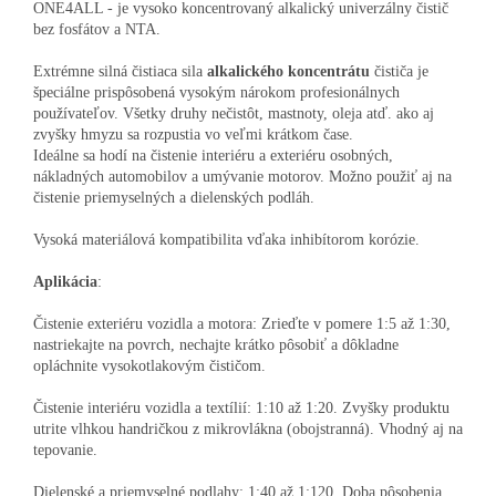
ONE4ALL - je vysoko koncentrovaný alkalický univerzálny čistič
bez fosfátov a NTA.
Extrémne silná čistiaca sila
alkalického
koncentrátu
čističa je
špeciálne prispôsobená vysokým nárokom profesionálnych
používateľov. Všetky druhy nečistôt, mastnoty, oleja atď. ako aj
zvyšky hmyzu sa rozpustia vo veľmi krátkom čase.
Ideálne sa hodí na čistenie interiéru a exteriéru osobných,
nákladných automobilov a umývanie motorov. Možno použiť aj na
čistenie priemyselných a dielenských podláh.
Vysoká materiálová kompatibilita vďaka inhibítorom korózie.
Aplikácia
:
Čistenie exteriéru vozidla a motora: Zrieďte v pomere 1:5 až 1:30,
nastriekajte na povrch, nechajte krátko pôsobiť a dôkladne
opláchnite vysokotlakovým čističom.
Čistenie interiéru vozidla a textílií: 1:10 až 1:20. Zvyšky produktu
utrite vlhkou handričkou z mikrovlákna (obojstranná). Vhodný aj na
tepovanie.
Dielenské a priemyselné podlahy: 1:40 až 1:120. Doba pôsobenia