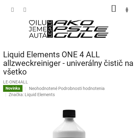
Prejsť
NÁKU
na
obsah
KOŠÍK
Liquid Elements ONE 4 ALL
allzweckreiniger - univerálny čistič na
všetko
LE-ONE4ALL
Priemerné
Neohodnotené
Podrobnosti hodnotenia
Novinka
hodnotenie
Značka:
Liquid Elements
produktu
je
0,0
z
5
hviezdičiek.