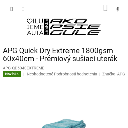
Prejsť
NÁKU
na
obsah
KOŠÍK
APG Quick Dry Extreme 1800gsm
60x40cm - Prémiový sušiaci uterák
APG-QD6040EXTREME
Priemerné
Neohodnotené
Podrobnosti hodnotenia
Značka:
APG
Novinka
hodnotenie
produktu
je
0,0
z
5
hviezdičiek.