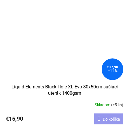
€17,90
–11 %
Liquid Elements Black Hole XL Evo 80x50cm sušiaci
uterák 1400gsm
Skladom
(>5 ks)
€15,90
Do košíka