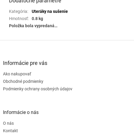
Dodatočné parametre
Kategória
:
Uteráky na sušenie
Hmotnosť
:
0.8 kg
Položka bola vypredaná…
Z
á
p
ä
Informácie pre vás
t
Ako nakupovať
i
e
Obchodné podmienky
Podmienky ochrany osobných údajov
Informácie o nás
O nás
Kontakt