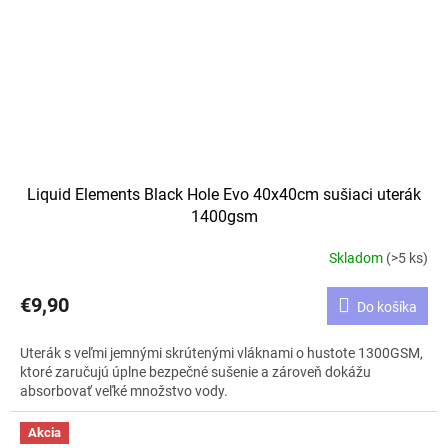
Liquid Elements Black Hole Evo 40x40cm sušiaci uterák
1400gsm
Skladom
(>5 ks)
€9,90
Do košíka
Uterák s veľmi jemnými skrútenými vláknami o hustote 1300GSM,
ktoré zaručujú úplne bezpečné sušenie a zároveň dokážu
absorbovať veľké množstvo vody.
Akcia