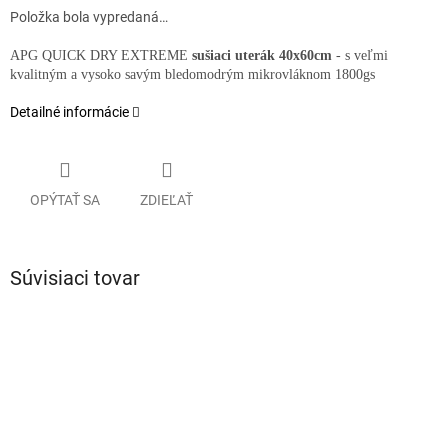
Položka bola vypredaná…
APG QUICK DRY EXTREME
sušiaci uterák
40x60cm
- s veľmi
kvalitným a vysoko savým bledomodrým mikrovláknom 1800gs
Detailné informácie
OPÝTAŤ SA
ZDIEĽAŤ
Súvisiaci tovar