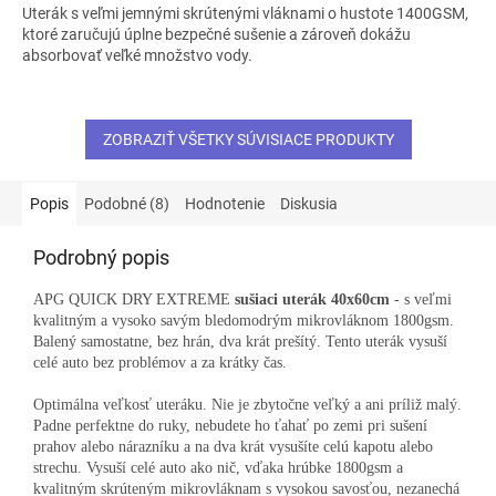
Uterák s veľmi jemnými skrútenými vláknami o hustote 1400GSM,
ktoré zaručujú úplne bezpečné sušenie a zároveň dokážu
absorbovať veľké množstvo vody.
ZOBRAZIŤ VŠETKY SÚVISIACE PRODUKTY
Popis
Podobné (8)
Hodnotenie
Diskusia
Podrobný popis
APG QUICK DRY EXTREME
sušiaci uterák
40x60cm
- s veľmi
kvalitným a vysoko savým bledomodrým mikrovláknom 1800gsm.
Balený samostatne, bez hrán, dva krát prešítý. Tento uterák vysuší
celé auto bez problémov a za krátky čas.
Optimálna veľkosť uteráku. Nie je zbytočne veľký a ani príliž malý.
Padne perfektne do ruky, nebudete ho ťahať po zemi pri sušení
prahov alebo nárazníku a na dva krát vysušíte celú kapotu alebo
strechu. Vysuší celé auto ako nič, vďaka hrúbke 1800gsm a
kvalitným skrúteným mikrovláknam s vysokou savosťou, nezanechá