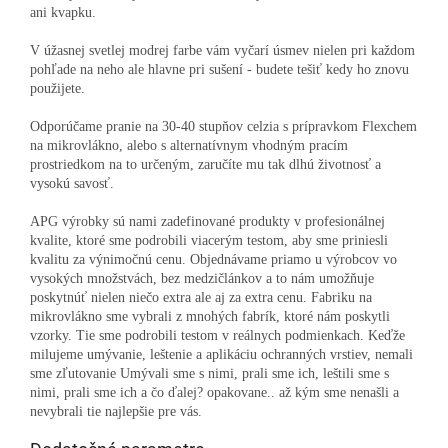
ani kvapku.
V úžasnej svetlej modrej farbe vám vyčarí úsmev nielen pri každom
pohľade na neho ale hlavne pri sušení - budete tešiť kedy ho znovu
použijete.
Odporúčame pranie na 30-40 stupňov celzia s prípravkom Flexchem
na mikrovlákno, alebo s alternatívnym vhodným pracím
prostriedkom na to určeným, zaručíte mu tak dlhú životnosť a
vysokú savosť.
APG výrobky sú nami zadefinované produkty v profesionálnej
kvalite, ktoré sme podrobili viacerým testom, aby sme priniesli
kvalitu za výnimočnú cenu. Objednávame priamo u výrobcov vo
vysokých množstvách, bez medzičlánkov a to nám umožňuje
poskytnúť nielen niečo extra ale aj za extra cenu. Fabriku na
mikrovlákno sme vybrali z mnohých fabrík, ktoré nám poskytli
vzorky. Tie sme podrobili testom v reálnych podmienkach. Keďže
milujeme umývanie, leštenie a aplikáciu ochranných vrstiev, nemali
sme zľutovanie Umývali sme s nimi, prali sme ich, leštili sme s
nimi, prali sme ich a čo ďalej? opakovane.. až kým sme nenašli a
nevybrali tie najlepšie pre vás.