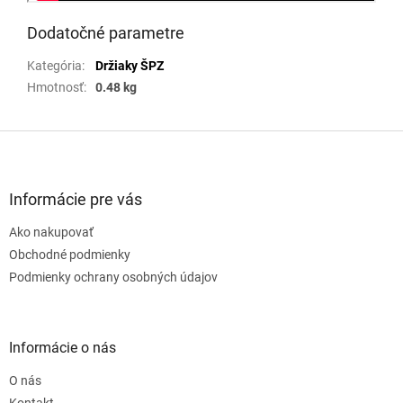
Dodatočné parametre
Kategória
:
Držiaky ŠPZ
Hmotnosť
:
0.48 kg
Z
á
p
ä
Informácie pre vás
t
Ako nakupovať
i
e
Obchodné podmienky
Podmienky ochrany osobných údajov
Informácie o nás
O nás
Kontakt