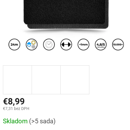
€8,99
€7,31 bez DPH
Jednotková
Skladom
(>5 sada)
cena: