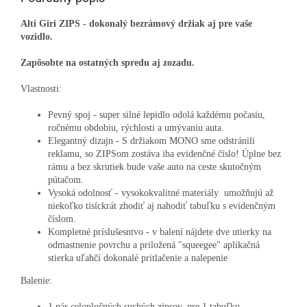
Alti Giri ZIPS - dokonalý bezrámový držiak aj pre vaše
vozidlo.
Zapôsobte na ostatných spredu aj zozadu.
Vlastnosti:
Pevný spoj - super silné lepidlo odolá každému počasiu,
ročnému obdobiu, rýchlosti a umývaniu auta.
Elegantný dizajn - S držiakom MONO sme odstránili
reklamu, so ZIPSom zostáva iba evidenčné číslo! Úplne bez
rámu a bez skrutiek bude vaše auto na ceste skutočným
pútačom.
Vysoká odolnosť - vysokokvalitné materiály umožňujú až
niekoľko tisíckrát zhodiť aj nahodiť tabuľku s evidenčným
číslom.
Kompletné príslušesntvo - v balení nájdete dve utierky na
odmastnenie povrchu a priložená "squeegee" aplikačná
stierka uľahčí dokonalé pritlačenie a nalepenie
Balenie:
1 pár celopločných suchých zipsov, pre 1 tabuľku