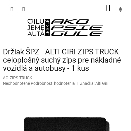
Prejsť
NÁKU
na
obsah
KOŠÍK
Držiak ŠPZ - ALTI GIRI ZIPS TRUCK -
celoplošný suchý zips pre nákladné
vozidlá a autobusy - 1 kus
AG-ZIPS-TRUCK
Priemerné
Neohodnotené
Podrobnosti hodnotenia
Značka:
Alti Giri
hodnotenie
produktu
je
0,0
z
5
hviezdičiek.