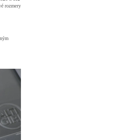
é rozmery
nčným