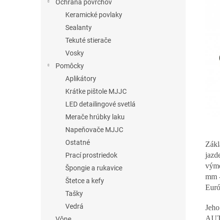
Ochrana povrchov
Keramické povlaky
Sealanty
Tekuté stierače
Vosky
Pomôcky
Aplikátory
Krátke pištole MJJC
LED detailingové svetlá
Merače hrúbky laku
Napeňovače MJJC
Ostatné
Zákl
jazd
Prací prostriedok
výme
Špongie a rukavice
mm -
Štetce a kefy
Euró
Tašky
Vedrá
Jeh
AUTO
Vône