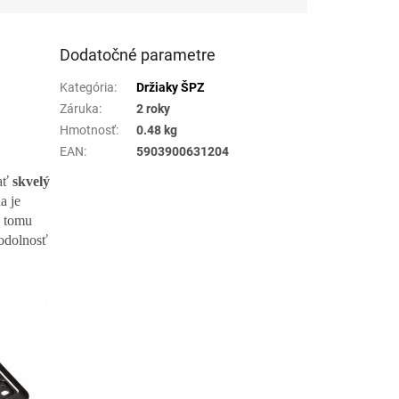
Dodatočné parametre
Kategória
:
Držiaky ŠPZ
Záruka
:
2 roky
Hmotnosť
:
0.48 kg
EAN
:
5903900631204
ať
skvelý
a je
a tomu
 odolnosť