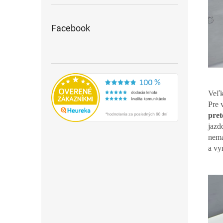
Facebook
Veľk
Pre 
pret
jazd
nema
a vy