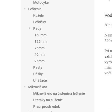
Motocykel
Leštenie
Pod
Kužele
Leštičky
Alt
Pady
Najn
150mm
520
125mm
75mm
Pri 
40mm
vzh
25mm
vyro
mám
Pasty
voči
Pásky
Unášače
Mikrovlákna
Mikrovlákno na čistenie a leštenie
Uteráky na sušenie
Prací prostriedok