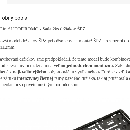
robný popis
i Giri AUTODROMO -
Sada 2ks držiakov ŠPZ.
ovší model držiakov ŠPZ prispôsobený na montáž ŠPZ s rozmermi do
x112mm.
navrhovaní držiakov sme predpokladali, že tento model bude kombinov
ľad
s kvalitnými materiálmi a
veľmi jednoduchou montážou
. Základň
bená z
najkvalitnejšieho
polypropylénu vyrábaného v Európe - vďak
e záruku
intenzívnej
čiernej
farby každého držiaka, tak aj pružnosť a
 meniacim sa poveternostným podmienkam.