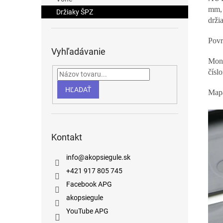
mm
Držiaky ŠPZ
drži
Povr
Vyhľadávanie
Mont
čísl
HĽADAŤ
Mapa
Kontakt
info
@
akopsiegule.sk
+421 917 805 745
Facebook APG
akopsiegule
YouTube APG