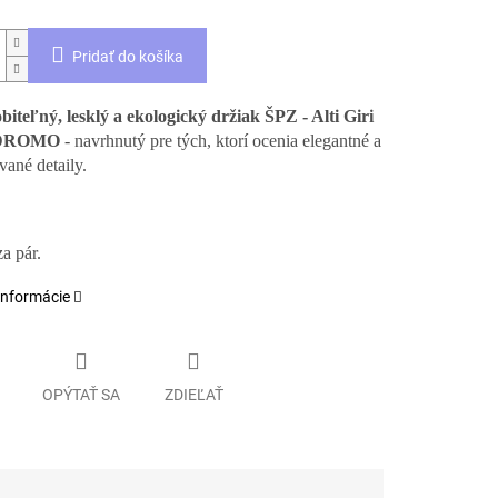
Pridať do košíka
biteľný, lesklý a ekologický držiak ŠPZ - Alti Giri
DROMO
- navrhnutý pre tých, ktorí ocenia elegantné a
vané detaily.
a pár.
informácie
OPÝTAŤ SA
ZDIEĽAŤ