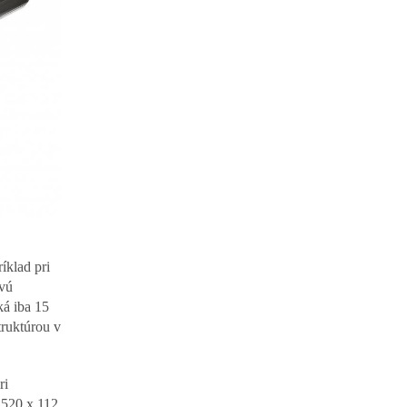
íklad pri
ovú
ká iba 15
ruktúrou v
ri
520 x 112