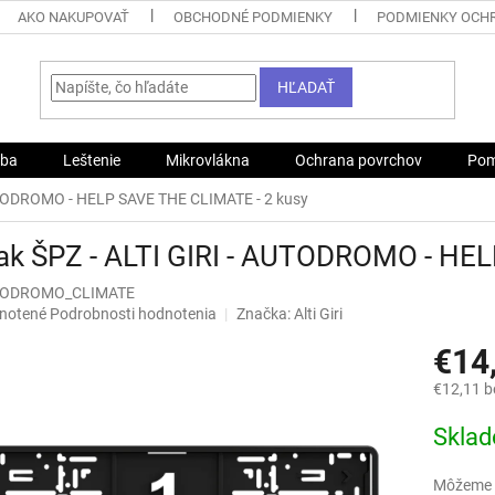
AKO NAKUPOVAŤ
OBCHODNÉ PODMIENKY
PODMIENKY OCH
HĽADAŤ
žba
Leštenie
Mikrovlákna
Ochrana povrchov
Pom
AUTODROMO - HELP SAVE THE CLIMATE - 2 kusy
iak ŠPZ - ALTI GIRI - AUTODROMO - HE
TODROMO_CLIMATE
né
notené
Podrobnosti hodnotenia
Značka:
Alti Giri
nie
€14
u
€12,11 
Jednotk
Skla
cena:
iek.
Môžeme d