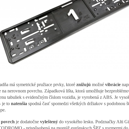
adňa má symetrické pružiace prvky, ktoré
znižujú
možné
vibrácie
napr
e na nerovnom povrchu. Západková lišta, ktorá umožňuje bezproblém
nu tabuliek s evidenčným číslom vozidla, je vyrobená z ABS. Je vyso
 je to
natenšia
spodná časť spomedzi všetkých držiakov s podobnou št
pe.
o
povrch
je dodatočne
vyleštený
do vysokého lesku. Podznačky Alti Gi
DROMO - prispôsobená na montáž európskych ŠPZ s rozmermi do 