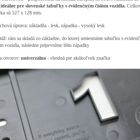
,
ideálne pre slovenské tabuľky s evidenčným číslom vozidla.
Celkov
aka sú 527 x 128 mm.
chová úprava: základňa - lesk, západka - vysoký lesk
áž: rám sa skladá zo základne, do ktorej umiestnime tabuľku s evide
om vozidla, následne pripevníme lištu západky
 otvorov:
univerzálna
- vhodná pre akúkoľvek značku