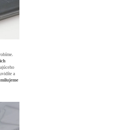
robíme.
ích
kajúceho
uvidíte a
 milujeme