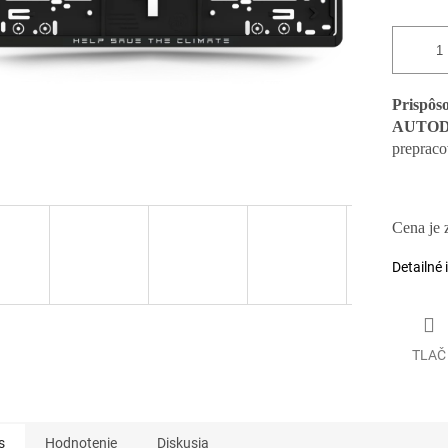
Prispôso
AUTO
prepraco
Cena je z
Detailné 
TLAČ
s
Hodnotenie
Diskusia