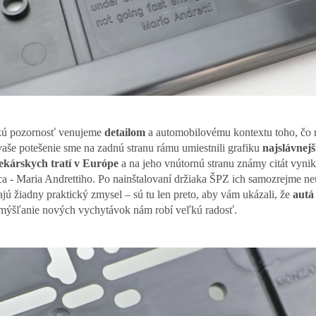
ú pozornosť venujeme
detailom
a automobilovému kontextu toho, čo 
vaše potešenie sme na zadnú stranu rámu umiestnili grafiku
najslávnejš
ekárskych tratí v Európe
a na jeho vnútornú stranu známy citát vyni
ca - Maria Andrettiho. Po nainštalovaní držiaka ŠPZ ich samozrejme ne
jú žiadny praktický zmysel – sú tu len preto, aby vám ukázali, že
autá
mýšľanie nových vychytávok nám robí veľkú radosť.